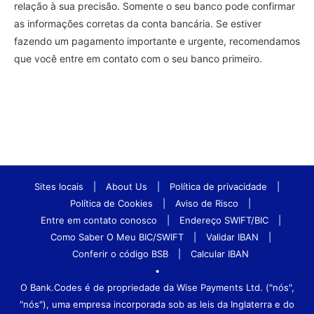
relação à sua precisão. Somente o seu banco pode confirmar
as informações corretas da conta bancária. Se estiver
fazendo um pagamento importante e urgente, recomendamos
que você entre em contato com o seu banco primeiro.
Sites locais
|
About Us
|
Política de privacidade
|
Política de Cookies
|
Aviso de Risco
|
Entre em contato conosco
|
Endereço SWIFT/BIC
|
Como Saber O Meu BIC/SWIFT
|
Validar IBAN
|
Conferir o código BSB
|
Calcular IBAN
•
O Bank.Codes é de propriedade da Wise Payments Ltd. ("nós",
"nós"), uma empresa incorporada sob as leis da Inglaterra e do