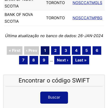
TORONTO
NOSCCATMGLS
SCOTIA
BANK OF NOVA
TORONTO
NOSCCATMPBG
SCOTIA
Última atualização no banco de dados: 26-JAN-2024
« First
‹ Prev
1
2
3
4
5
6
7
8
9
...
Next ›
Last »
Encontrar o código SWIFT
Buscar