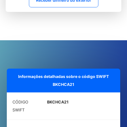
Receber dinheiro do exterior
Informações detalhadas sobre o código SWIFT
BKCHCA21
CÓDIGO
BKCHCA21
SWIFT