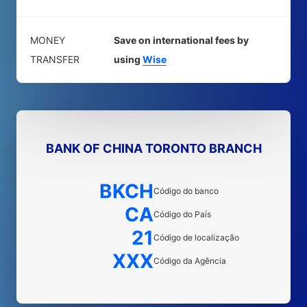
MONEY
Save on international fees by
TRANSFER
using
Wise
BANK OF CHINA TORONTO BRANCH
BKCH
Código do banco
CA
Código do País
21
Código de localização
XXX
Código da Agência