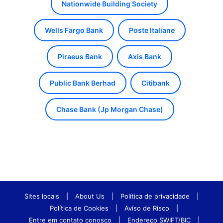
Nationwide Building Society
Wells Fargo Bank
Poste Italiane
Piraeus Bank
Axis Bank
Public Bank Berhad
Citibank
Chase Bank (Jp Morgan Chase)
Sites locais
|
About Us
|
Política de privacidade
|
Política de Cookies
|
Aviso de Risco
|
Entre em contato conosco
|
Endereço SWIFT/BIC
|