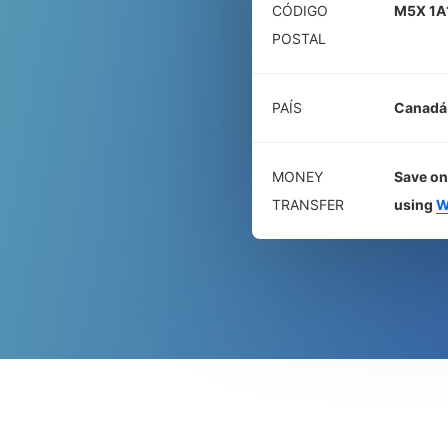
CÓDIGO
M5X 1A
POSTAL
PAÍS
Canadá
MONEY
Save on
TRANSFER
using
W