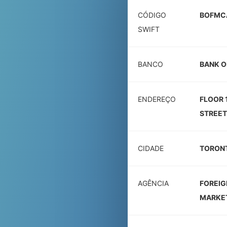
CÓDIGO
BOFMC
SWIFT
BANCO
BANK O
ENDEREÇO
FLOOR 
STREET
CIDADE
TORON
AGÊNCIA
FOREIG
MARKE