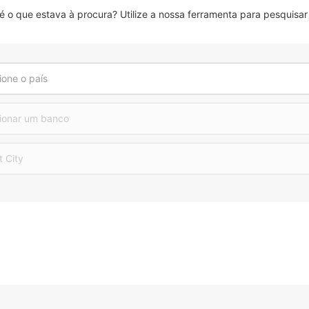
 que estava à procura? Utilize a nossa ferramenta para pesquisar 
ione o país
ionar um banco
t City