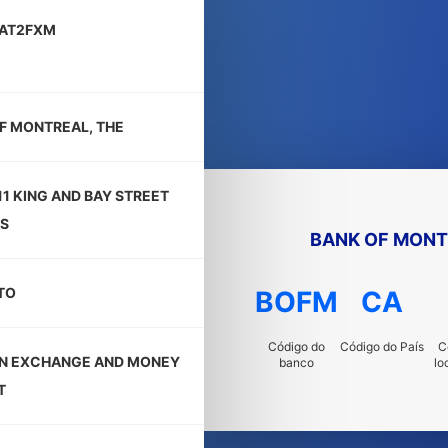
AT2FXM
F MONTREAL, THE
11 KING AND BAY STREET
S
BANK OF MONT
TO
BOFM
CA
Código do
Código do País
C
N EXCHANGE AND MONEY
banco
lo
T