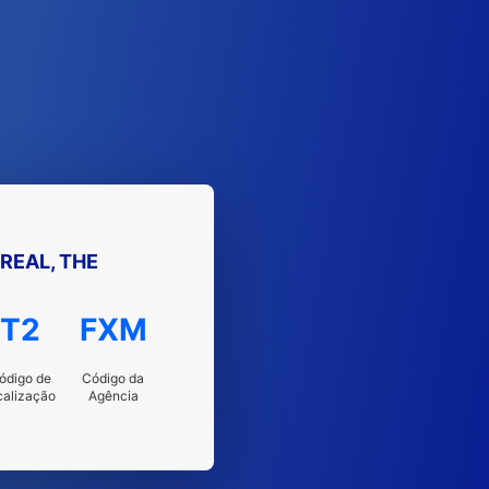
REAL, THE
T2
FXM
ódigo de
Código da
calização
Agência