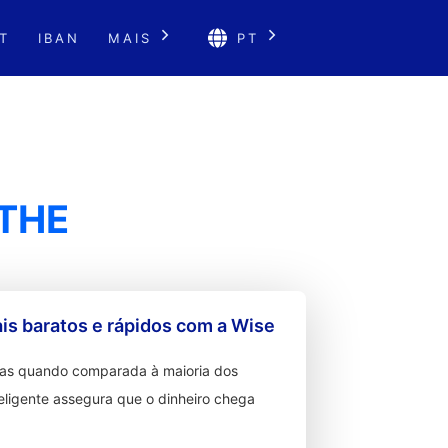
T
IBAN
MAIS
PT
THE
s baratos e rápidos com a Wise
ixas quando comparada à maioria dos
teligente assegura que o dinheiro chega