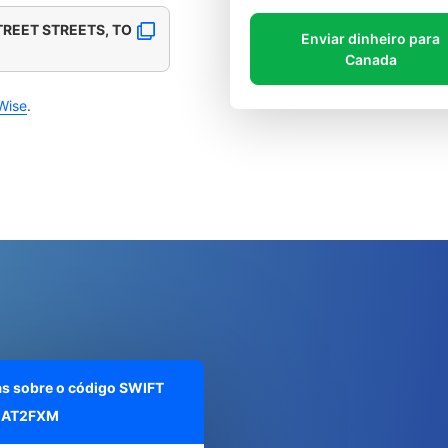
TREET STREETS, TO
Enviar dinheiro para
Canada
Wise
.
as sobre o código SWIFT
AT2FXM