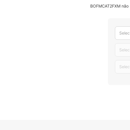
BOFMCAT2FXM não é o
Selec
Selec
Selec