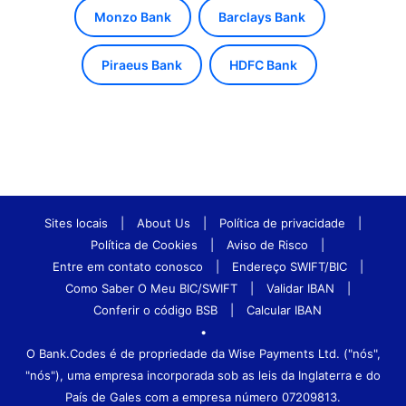
Monzo Bank
Barclays Bank
Piraeus Bank
HDFC Bank
Sites locais
|
About Us
|
Política de privacidade
|
Política de Cookies
|
Aviso de Risco
|
Entre em contato conosco
|
Endereço SWIFT/BIC
|
Como Saber O Meu BIC/SWIFT
|
Validar IBAN
|
Conferir o código BSB
|
Calcular IBAN
•
O Bank.Codes é de propriedade da Wise Payments Ltd. ("nós",
"nós"), uma empresa incorporada sob as leis da Inglaterra e do
País de Gales com a empresa número 07209813.