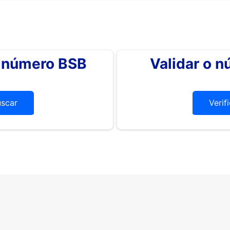
o número BSB
Validar o 
uscar
Verif