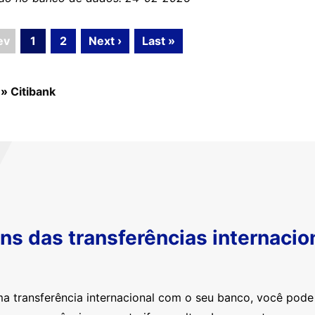
ev
1
2
Next ›
Last »
»
Citibank
s das transferências internacio
ma transferência internacional com o seu banco, você pod