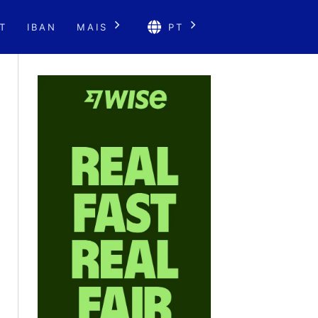
T
IBAN
MAIS
PT