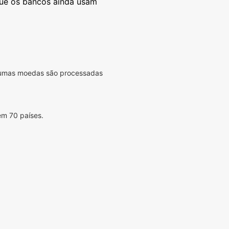
que os bancos ainda usam
lgumas moedas são processadas
em 70 países.