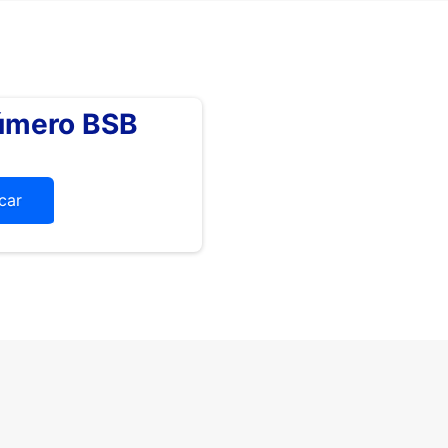
número BSB
icar