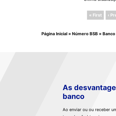
« First
‹ Pr
Página Inicial
»
Número BSB
»
Banco
As desvantagen
banco
Ao enviar ou ou receber u