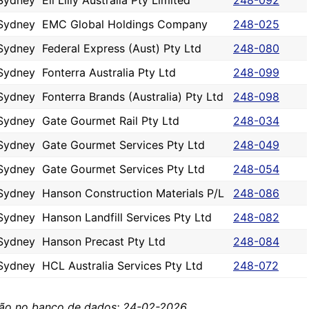
Sydney
Eli Lilly Australia Pty Limited
248-092
Sydney
EMC Global Holdings Company
248-025
Sydney
Federal Express (Aust) Pty Ltd
248-080
Sydney
Fonterra Australia Pty Ltd
248-099
Sydney
Fonterra Brands (Australia) Pty Ltd
248-098
Sydney
Gate Gourmet Rail Pty Ltd
248-034
Sydney
Gate Gourmet Services Pty Ltd
248-049
Sydney
Gate Gourmet Services Pty Ltd
248-054
Sydney
Hanson Construction Materials P/L
248-086
Sydney
Hanson Landfill Services Pty Ltd
248-082
Sydney
Hanson Precast Pty Ltd
248-084
Sydney
HCL Australia Services Pty Ltd
248-072
ção no banco de dados: 24-02-2026