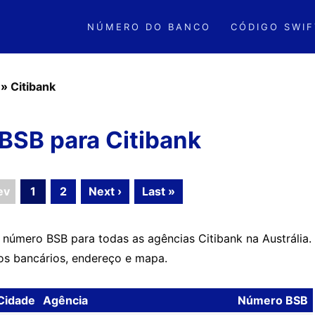
NÚMERO DO BANCO
CÓDIGO SWIF
»
Citibank
BSB para Citibank
ev
1
2
Next ›
Last »
 número BSB para todas as agências Citibank na Austrália.
os bancários, endereço e mapa.
Cidade
Agência
Número BSB