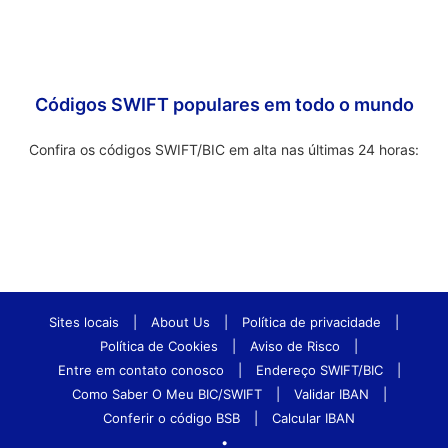
Códigos SWIFT populares em todo o mundo
Confira os códigos SWIFT/BIC em alta nas últimas 24 horas:
Sites locais
|
About Us
|
Política de privacidade
|
Política de Cookies
|
Aviso de Risco
|
Entre em contato conosco
|
Endereço SWIFT/BIC
|
Como Saber O Meu BIC/SWIFT
|
Validar IBAN
|
Conferir o código BSB
|
Calcular IBAN
•