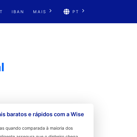
T
IBAN
MAIS
PT
l
s baratos e rápidos com a Wise
ixas quando comparada à maioria dos
teligente assegura que o dinheiro chega