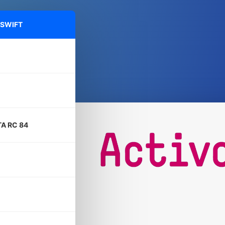
 SWIFT
A RC 84