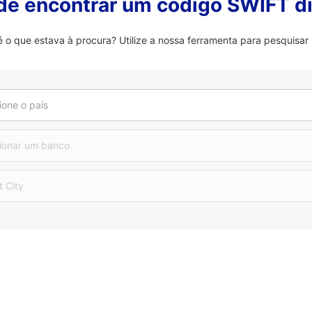
 de encontrar um código SWIFT di
 que estava à procura? Utilize a nossa ferramenta para pesquisar 
ione o país
ionar um banco
t City