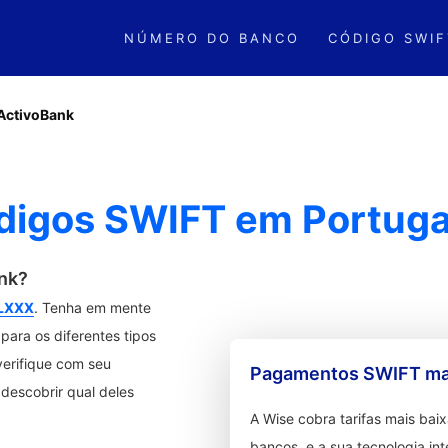
NÚMERO DO BANCO
CÓDIGO SWIF
ActivoBank
digos SWIFT em Portuga
ank?
LXXX
. Tenha em mente
ara os diferentes tipos
verifique com seu
Pagamentos SWIFT mai
descobrir qual deles
A Wise cobra tarifas mais ba
bancos, e a sua tecnologia in