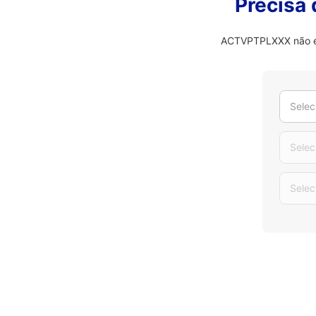
Precisa
ACTVPTPLXXX não é o
Selec
Selec
Selec