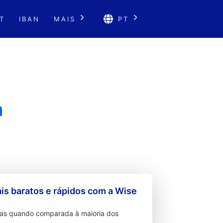
T
IBAN
MAIS
PT
a
s baratos e rápidos com a Wise
ixas quando comparada à maioria dos