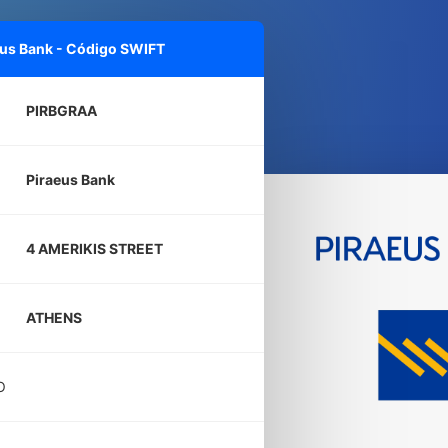
eus Bank - Código SWIFT
PIRBGRAA
Piraeus Bank
4 AMERIKIS STREET
ATHENS
O