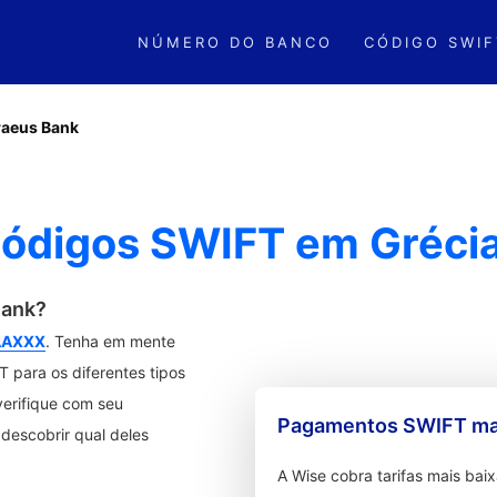
NÚMERO DO BANCO
CÓDIGO SWIF
raeus Bank
Códigos SWIFT em Gréci
Bank?
AAXXX
. Tenha em mente
 para os diferentes tipos
verifique com seu
Pagamentos SWIFT mai
descobrir qual deles
A Wise cobra tarifas mais ba