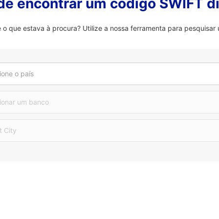
 de encontrar um código SWIFT di
 que estava à procura? Utilize a nossa ferramenta para pesquisar 
ione o país
ionar um banco
t City