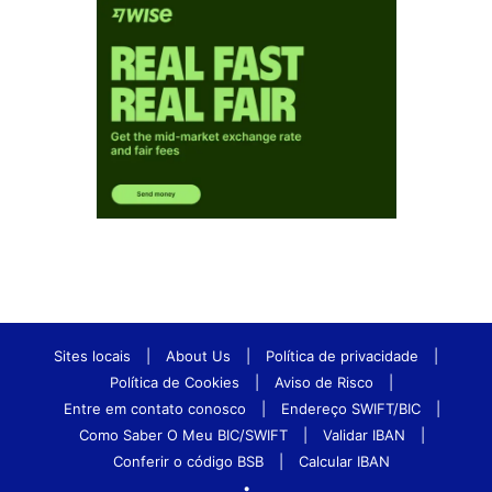
Sites locais
|
About Us
|
Política de privacidade
|
Política de Cookies
|
Aviso de Risco
|
Entre em contato conosco
|
Endereço SWIFT/BIC
|
Como Saber O Meu BIC/SWIFT
|
Validar IBAN
|
Conferir o código BSB
|
Calcular IBAN
•