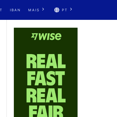
T
IBAN
MAIS
PT