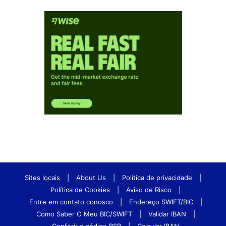
Sites locais
|
About Us
|
Política de privacidade
|
Política de Cookies
|
Aviso de Risco
|
Entre em contato conosco
|
Endereço SWIFT/BIC
|
Como Saber O Meu BIC/SWIFT
|
Validar IBAN
|
Conferir o código BSB
|
Calcular IBAN