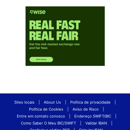
Sites locais
|
About Us
|
Política de privacidade
|
Política de Cookies
|
Aviso de Risco
|
Entre em contato conosco
|
Endereço SWIFT/BIC
|
Como Saber O Meu BIC/SWIFT
|
Validar IBAN
|
Conferir o código BSB
|
Calcular IBAN