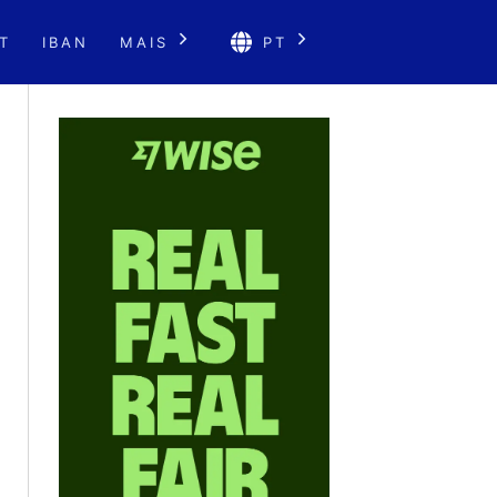
T
IBAN
MAIS
PT