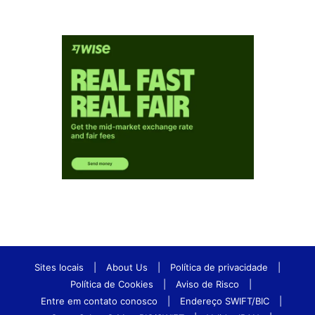
Sites locais
|
About Us
|
Política de privacidade
|
Política de Cookies
|
Aviso de Risco
|
Entre em contato conosco
|
Endereço SWIFT/BIC
|