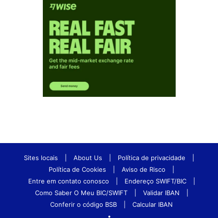
Sites locais
|
About Us
|
Política de privacidade
|
Política de Cookies
|
Aviso de Risco
|
Entre em contato conosco
|
Endereço SWIFT/BIC
|
Como Saber O Meu BIC/SWIFT
|
Validar IBAN
|
Conferir o código BSB
|
Calcular IBAN
•