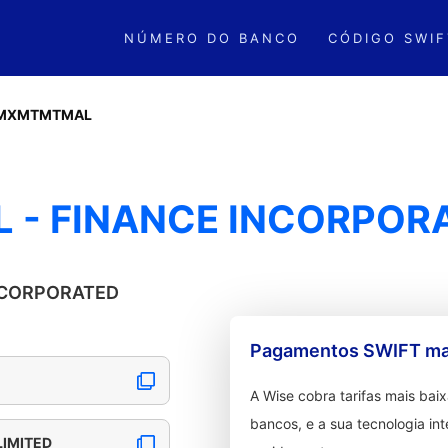
NÚMERO DO BANCO
CÓDIGO SWIF
MXMTMTMAL
- FINANCE INCORPORA
INCORPORATED
Pagamentos SWIFT mai
A Wise cobra tarifas mais ba
bancos, e a sua tecnologia in
LIMITED