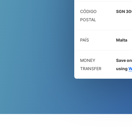
CÓDIGO
SGN 30
POSTAL
PAÍS
Malta
MONEY
Save on
TRANSFER
using
W