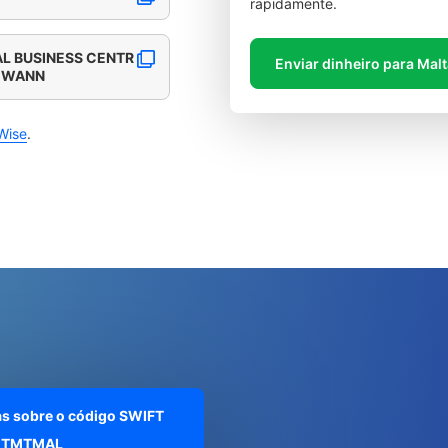
rapidamente.
AL BUSINESS CENTR
Enviar dinheiro para Mal
 GWANN
Wise
.
as sobre o código SWIFT
TMTMAL