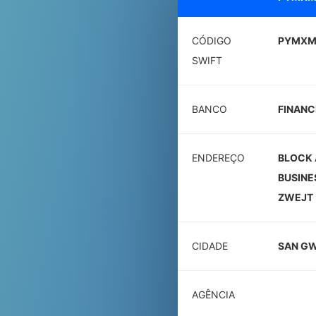
CÓDIGO
PYMXM
SWIFT
BANCO
FINANC
ENDEREÇO
BLOCK 
BUSINE
ZWEJT
CIDADE
SAN G
AGÊNCIA