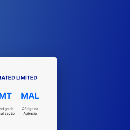
ATED LIMITED
MT
MAL
ódigo de
Código da
calização
Agência