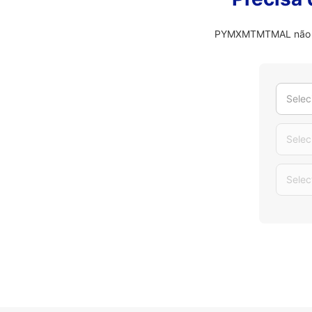
PYMXMTMTMAL não é o 
Selec
Selec
Selec