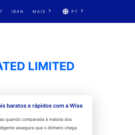
T
IBAN
MAIS
PT
TED LIMITED
s baratos e rápidos com a Wise
ixas quando comparada à maioria dos
teligente assegura que o dinheiro chega