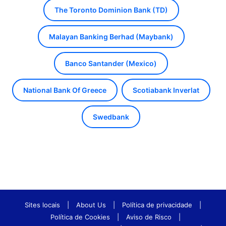
The Toronto Dominion Bank (TD)
Malayan Banking Berhad (Maybank)
Banco Santander (Mexico)
National Bank Of Greece
Scotiabank Inverlat
Swedbank
Sites locais
|
About Us
|
Política de privacidade
|
Política de Cookies
|
Aviso de Risco
|