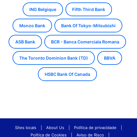
ING Belgique
Fifth Third Bank
Monzo Bank
Bank Of Tokyo-Mitsubishi
ASB Bank
BCR - Banca Comerciala Romana
The Toronto Dominion Bank (TD)
BBVA
HSBC Bank Of Canada
Sites locais
|
About Us
|
Política de privacidade
|
Política de Cookies
|
Aviso de Risco
|