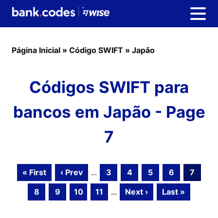
Página Inicial
»
Código SWIFT
»
Japão
Códigos SWIFT para
bancos em Japão - Page
7
« First
‹ Prev
...
3
4
5
6
7
8
9
10
11
...
Next ›
Last »