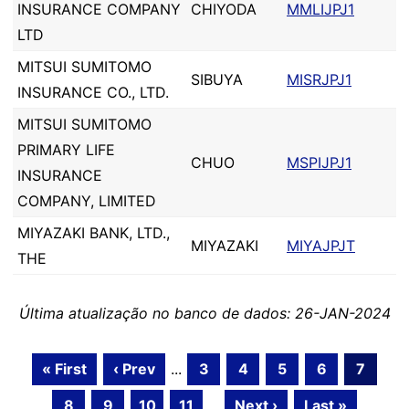
INSURANCE COMPANY
CHIYODA
MMLIJPJ1
LTD
MITSUI SUMITOMO
SIBUYA
MISRJPJ1
INSURANCE CO., LTD.
MITSUI SUMITOMO
PRIMARY LIFE
CHUO
MSPIJPJ1
INSURANCE
COMPANY, LIMITED
MIYAZAKI BANK, LTD.,
MIYAZAKI
MIYAJPJT
THE
Última atualização no banco de dados: 26-JAN-2024
« First
‹ Prev
...
3
4
5
6
7
8
9
10
11
...
Next ›
Last »