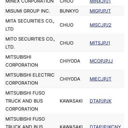
MINEX CORPORATION
CHUO
MINXJPJ1
MISUMI GROUP INC.
BUNKYO
MIGPJPJT
MITA SECURITIES CO.,
CHUO
MISCJPJ2
LTD
MITO SECURITIES CO.,
CHUO
MITSJPJ1
LTD.
MITSUBISHI
CHIYODA
MCOPJPJJ
CORPORATION
MITSUBISHI ELECTRIC
CHIYODA
MIECJPJT
CORPORATION
MITSUBISHI FUSO
TRUCK AND BUS
KAWASAKI
DTAPJPJK
CORPORATION
MITSUBISHI FUSO
TRUCK AND BUS
KAWASAKI
DTAPJPJKCNY