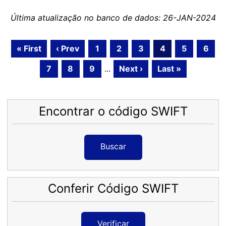
Última atualização no banco de dados: 26-JAN-2024
« First
‹ Prev
1
2
3
4
5
6
7
8
9
...
Next ›
Last »
Encontrar o código SWIFT
Buscar
Conferir Código SWIFT
Verificar