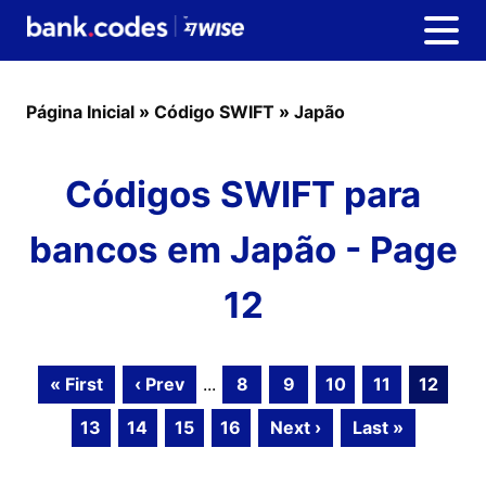
Página Inicial
»
Código SWIFT
»
Japão
Códigos SWIFT para
bancos em Japão - Page
12
« First
‹ Prev
...
8
9
10
11
12
13
14
15
16
Next ›
Last »