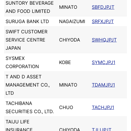
SUNTORY BEVERAGE
MINATO
SBFDJPJT
AND FOOD LIMITED
SURUGA BANK LTD
NAGAIZUMI
SRFXJPJT
SWIFT CUSTOMER
SERVICE CENTRE
CHIYODA
SWHQJPJT
JAPAN
SYSMEX
KOBE
SYMCJPJ1
CORPORATION
T AND D ASSET
MANAGEMENT CO.,
MINATO
TDAMJPJ1
LTD
TACHIBANA
CHUO
TACHJPJ1
SECURITIES CO., LTD.
TAIJU LIFE
INSURANCE
CHIYODA
TJLIJPJT