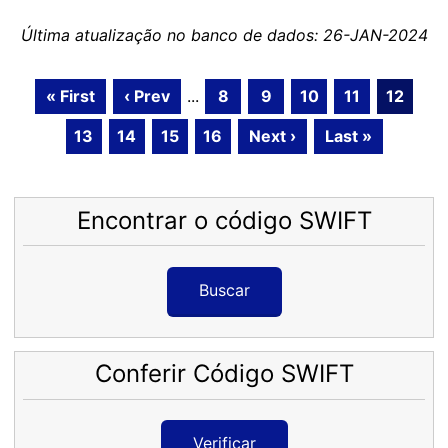
Última atualização no banco de dados: 26-JAN-2024
« First
‹ Prev
...
8
9
10
11
12
13
14
15
16
Next ›
Last »
Encontrar o código SWIFT
Buscar
Conferir Código SWIFT
Verificar