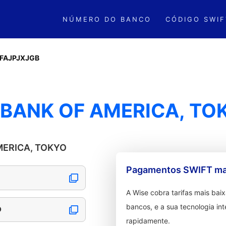
NÚMERO DO BANCO
CÓDIGO SWIF
FAJPJXJGB
 BANK OF AMERICA, TO
AMERICA, TOKYO
Pagamentos SWIFT mai
A Wise cobra tarifas mais ba
bancos, e a sua tecnologia in
O
rapidamente.