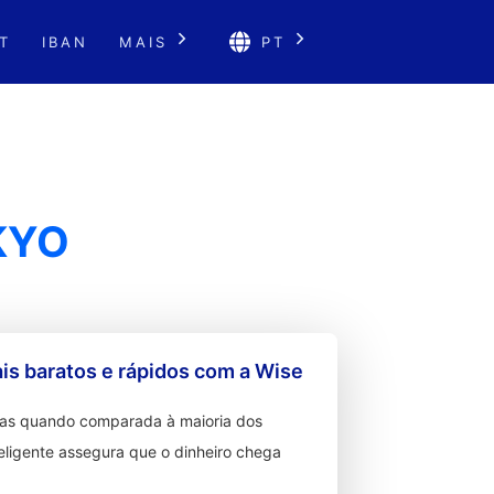
T
IBAN
MAIS
PT
KYO
s baratos e rápidos com a Wise
ixas quando comparada à maioria dos
teligente assegura que o dinheiro chega