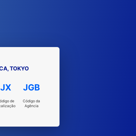
CA, TOKYO
JX
JGB
ódigo de
Código da
calização
Agência