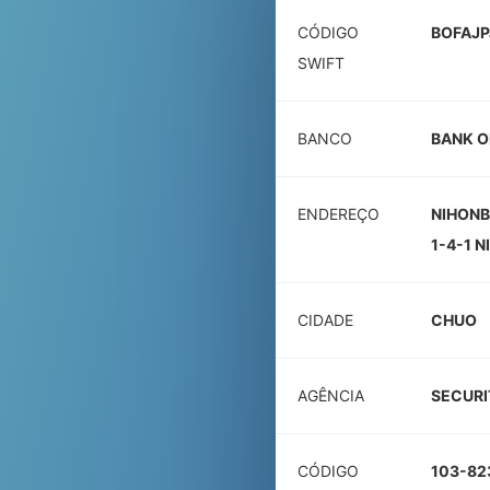
CÓDIGO
BOFAJP
SWIFT
BANCO
BANK O
ENDEREÇO
NIHONB
1-4-1 
CIDADE
CHUO
AGÊNCIA
SECURI
CÓDIGO
103-82