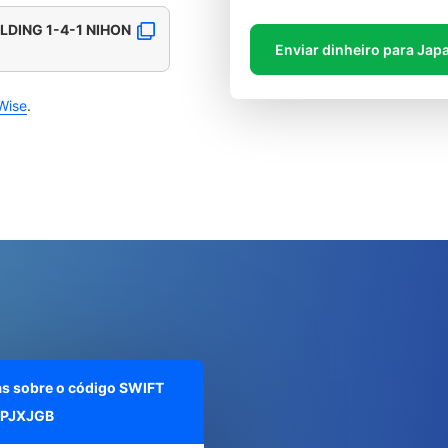
LDING 1-4-1 NIHON
Enviar dinheiro para Jap
Wise
.
as sobre o código SWIFT
PJXJGB