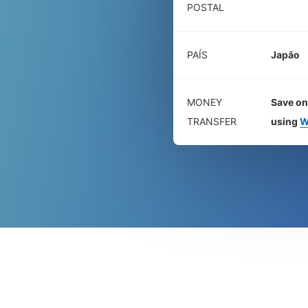
POSTAL
PAÍS
Japão
MONEY
Save on
TRANSFER
using
W