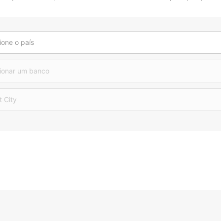
ione o país
ionar um banco
t City