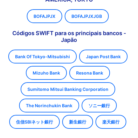
BOFAJPJX
BOFAJPJXJGB
Códigos SWIFT para os principais bancos -
Japão
Bank Of Tokyo-Mitsubishi
Japan Post Bank
Mizuho Bank
Resona Bank
Sumitomo Mitsui Banking Corporation
The Norinchukin Bank
ソニー銀行
住信SBIネット銀行
新生銀行
楽天銀行