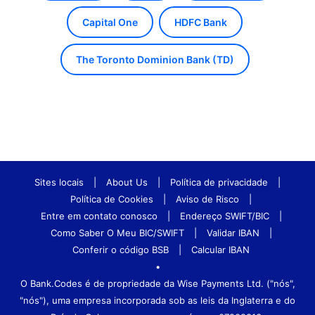
Capital One
HDFC Bank
The Toronto Dominion Bank (TD)
Sites locais
|
About Us
|
Política de privacidade
|
Política de Cookies
|
Aviso de Risco
|
Entre em contato conosco
|
Endereço SWIFT/BIC
|
Como Saber O Meu BIC/SWIFT
|
Validar IBAN
|
Conferir o código BSB
|
Calcular IBAN
•
O Bank.Codes é de propriedade da Wise Payments Ltd. ("nós",
"nós"), uma empresa incorporada sob as leis da Inglaterra e do