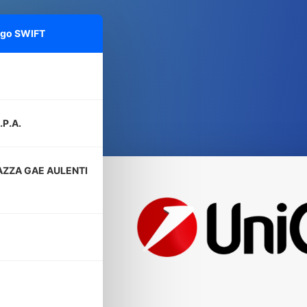
igo SWIFT
.P.A.
AZZA GAE AULENTI