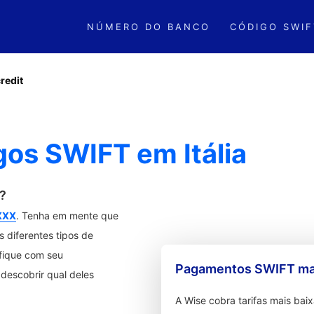
NÚMERO DO BANCO
CÓDIGO SWIF
redit
gos SWIFT em Itália
?
XXX
. Tenha em mente que
 diferentes tipos de
ifique com seu
Pagamentos SWIFT mai
descobrir qual deles
A Wise cobra tarifas mais ba