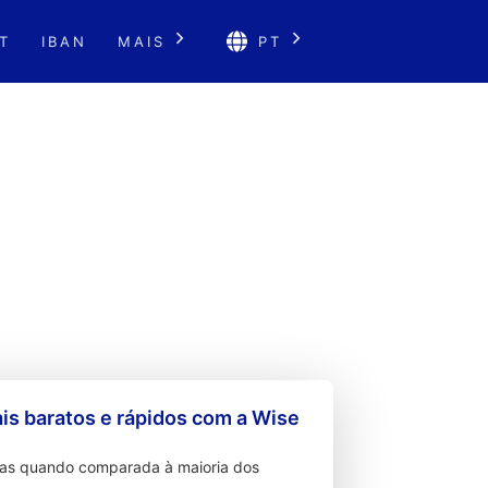
T
IBAN
MAIS
PT
s baratos e rápidos com a Wise
ixas quando comparada à maioria dos