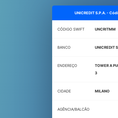
UNICREDIT S.P.A. - Cód
CÓDIGO SWIFT
UNCRITMM
BANCO
UNICREDIT S
ENDEREÇO
TOWER A PI
3
CIDADE
MILANO
AGÊNCIA/BALCÃO