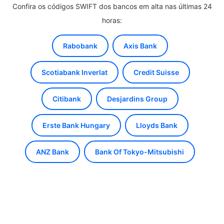
Confira os códigos SWIFT dos bancos em alta nas últimas 24
horas:
Rabobank
Axis Bank
Scotiabank Inverlat
Credit Suisse
Citibank
Desjardins Group
Erste Bank Hungary
Lloyds Bank
ANZ Bank
Bank Of Tokyo-Mitsubishi