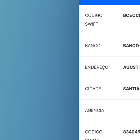
CÓDIGO
BCECC
SWIFT
BANCO
BANCO 
ENDEREÇO
AGUSTI
CIDADE
SANTI
AGÊNCIA
CÓDIGO
83404