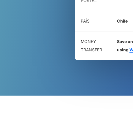
POSTAL
PAÍS
Chile
MONEY
Save on
TRANSFER
using
W