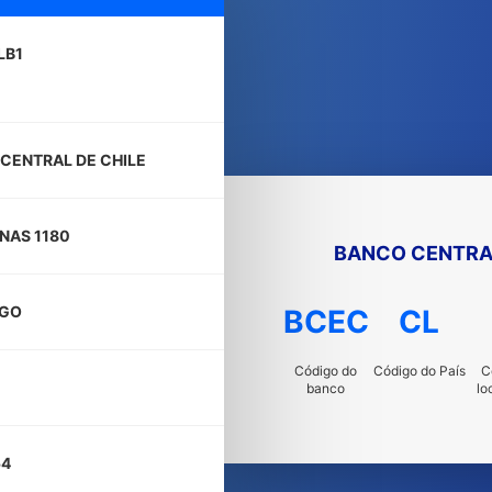
LB1
CENTRAL DE CHILE
NAS 1180
BANCO CENTRAL
AGO
BCEC
CL
Código do
Código do País
C
banco
lo
54