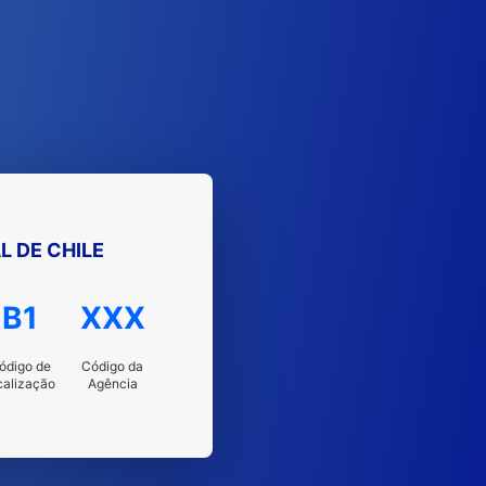
 DE CHILE
B1
XXX
ódigo de
Código da
calização
Agência