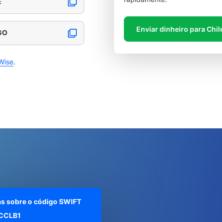
E
Enviar dinheiro para Chil
GO
Wise
.
as sobre o código SWIFT
CCLB1