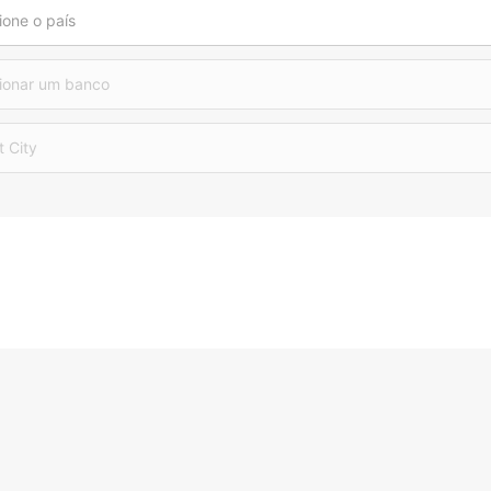
ione o país
ionar um banco
t City