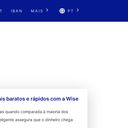
T
IBAN
MAIS
PT
s baratos e rápidos com a Wise
ixas quando comparada à maioria dos
teligente assegura que o dinheiro chega