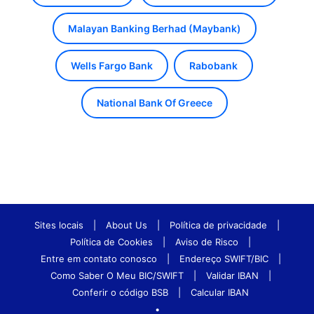
Malayan Banking Berhad (Maybank)
Wells Fargo Bank
Rabobank
National Bank Of Greece
Sites locais
|
About Us
|
Política de privacidade
|
Política de Cookies
|
Aviso de Risco
|
Entre em contato conosco
|
Endereço SWIFT/BIC
|
Como Saber O Meu BIC/SWIFT
|
Validar IBAN
|
Conferir o código BSB
|
Calcular IBAN
•