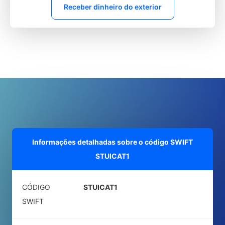
Receber dinheiro do exterior
Informações detalhadas sobre o código SWIFT
STUICAT1
CÓDIGO
STUICAT1
SWIFT