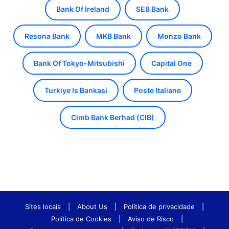
Bank Of Ireland
SEB Bank
Resona Bank
MKB Bank
Monzo Bank
Bank Of Tokyo-Mitsubishi
Capital One
Turkiye Is Bankasi
Poste Italiane
Cimb Bank Berhad (CIB)
Sites locais
|
About Us
|
Política de privacidade
|
Política de Cookies
|
Aviso de Risco
|