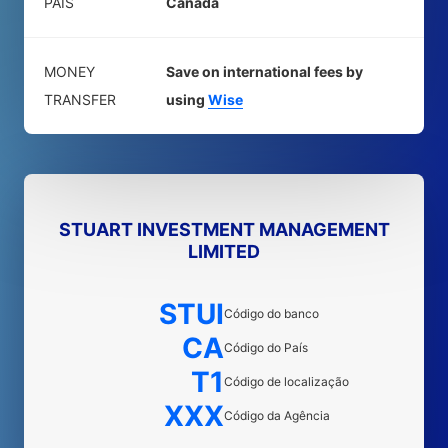
PAÍS
Canadá
MONEY
Save on international fees by
TRANSFER
using
Wise
STUART INVESTMENT MANAGEMENT
LIMITED
STUI
Código do banco
CA
Código do País
T1
Código de localização
XXX
Código da Agência