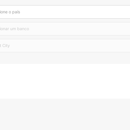
ione o país
ionar um banco
t City