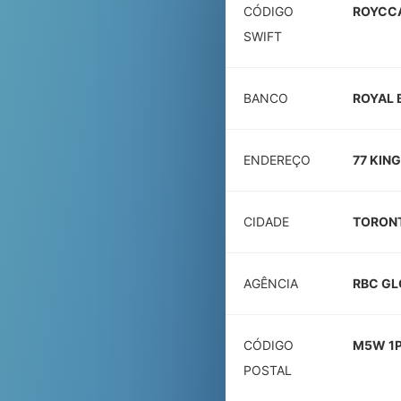
CÓDIGO
ROYCC
SWIFT
BANCO
ROYAL 
ENDEREÇO
77 KIN
CIDADE
TORON
AGÊNCIA
RBC GL
CÓDIGO
M5W 1
POSTAL