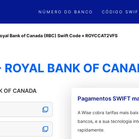
NÚMERO DO BANCO
CÓDIGO SWIF
oyal Bank of Canada (RBC) Swift Code
»
ROYCCAT2VFS
- ROYAL BANK OF CANA
NK OF CANADA
Pagamentos SWIFT mai
A Wise cobra tarifas mais ba
bancos, e a sua tecnologia in
rapidamente.