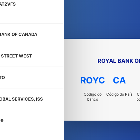
AT2VFS
BANK OF CANADA
G STREET WEST
ROYAL BANK O
TO
ROYC
CA
Código do
Código do País
C
OBAL SERVICES, ISS
banco
lo
P9