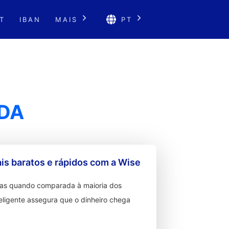
T
IBAN
MAIS
PT
DA
s baratos e rápidos com a Wise
ixas quando comparada à maioria dos
teligente assegura que o dinheiro chega