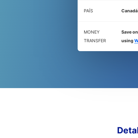
PAÍS
Canadá
MONEY
Save on
TRANSFER
using
W
Deta