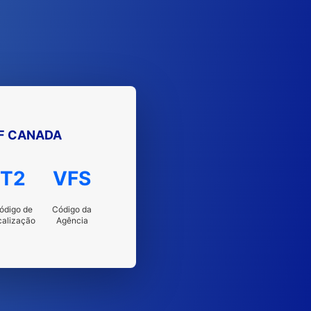
F CANADA
T2
VFS
ódigo de
Código da
calização
Agência