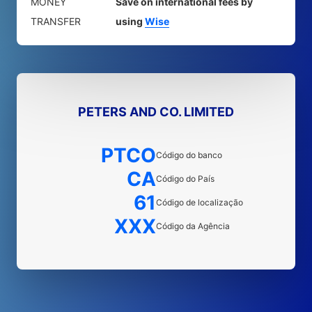
MONEY
Save on international fees by
TRANSFER
using
Wise
PETERS AND CO. LIMITED
PTCO
Código do banco
CA
Código do País
61
Código de localização
XXX
Código da Agência