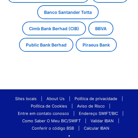
Banco Santander Totta
Cimb Bank Berhad (CIB)
BBVA
Public Bank Berhad
Piraeus Bank
Sites locais
|
About Us
|
Política de privacidade
|
Política de Cookies
|
Aviso de Risco
|
Entre em contato conosco
|
Endereço SWIFT/BIC
|
Como Saber O Meu BIC/SWIFT
|
Validar IBAN
|
Conferir o código BSB
|
Calcular IBAN
•