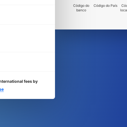
Código do
Código do País
Cód
banco
loca
nternational fees by
se