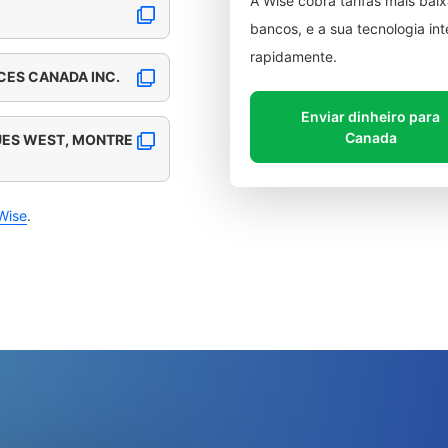
A Wise cobra tarifas mais ba
bancos, e a sua tecnologia in
rapidamente.
CES CANADA INC.
Enviar dinheiro para
Canada
UES WEST, MONTRE
Wise
.