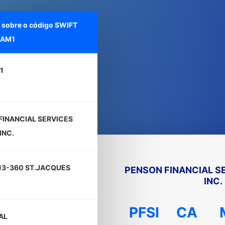
 sobre o código SWIFT
CAM1
1
FINANCIAL SERVICES
INC.
213-360 ST.JACQUES
PENSON FINANCIAL S
INC.
PFSI
CA
AL