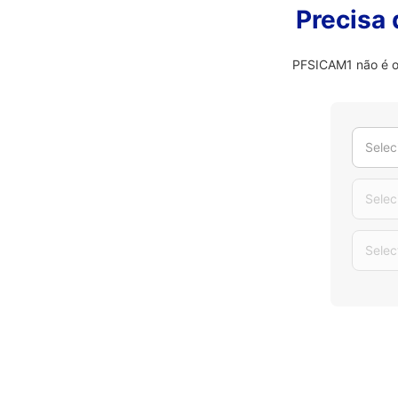
Precisa
PFSICAM1 não é o 
Selec
Selec
Selec