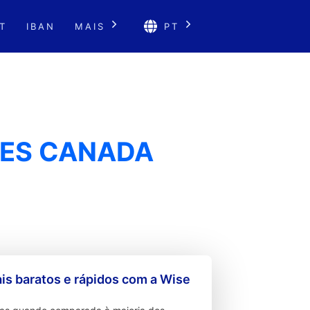
T
IBAN
MAIS
PT
CES CANADA
s baratos e rápidos com a Wise