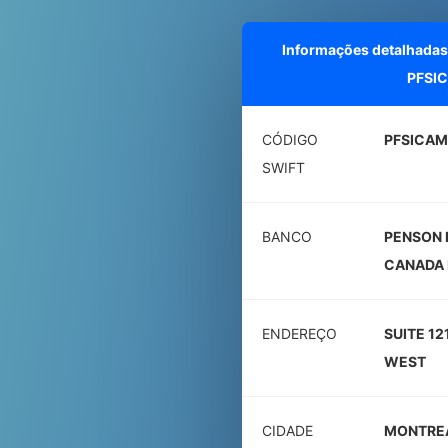
Informações detalhadas
PFSI
CÓDIGO
PFSICAM
SWIFT
BANCO
PENSON 
CANADA 
ENDEREÇO
SUITE 1
WEST
CIDADE
MONTRE