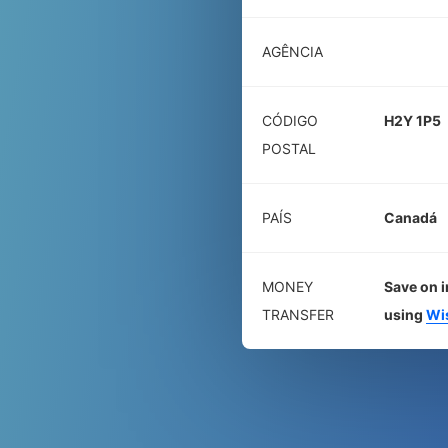
AGÊNCIA
CÓDIGO
H2Y 1P5
POSTAL
PAÍS
Canadá
MONEY
Save on i
TRANSFER
using
Wi