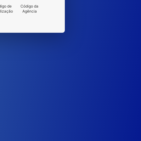
igo de
Código da
lização
Agência