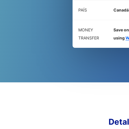
PAÍS
Canadá
MONEY
Save on
TRANSFER
using
W
Deta