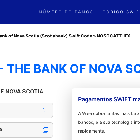
NÚMERO DO BANCO
CÓDIGO SWIF
ank of Nova Scotia (Scotiabank) Swift Code
»
NOSCCATTHFX
 THE BANK OF NOVA S
 OF NOVA SCOTIA
Pagamentos SWIFT mai
A Wise cobra tarifas mais ba
bancos, e a sua tecnologia in
A
rapidamente.