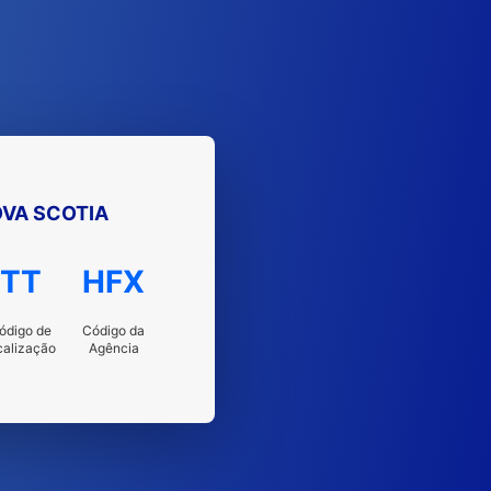
OVA SCOTIA
TT
HFX
ódigo de
Código da
calização
Agência