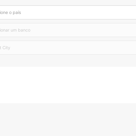
ione o país
ionar um banco
t City