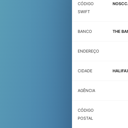
CÓDIGO
NOSCC
SWIFT
BANCO
THE BA
ENDEREÇO
CIDADE
HALIFA
AGÊNCIA
CÓDIGO
POSTAL