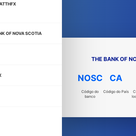
ATTHFX
NK OF NOVA SCOTIA
THE BANK OF N
X
NOSC
CA
Código do
Código do País
C
banco
lo