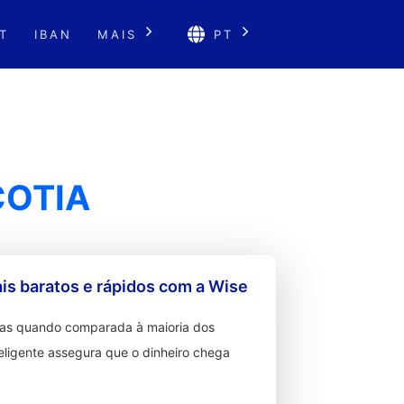
T
IBAN
MAIS
PT
COTIA
s baratos e rápidos com a Wise
ixas quando comparada à maioria dos
teligente assegura que o dinheiro chega