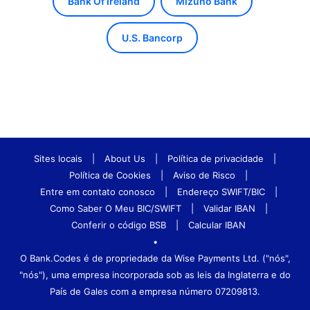
Bank Of Ireland
Mizuho Bank
U.S. Bancorp
Sites locais
|
About Us
|
Política de privacidade
|
Política de Cookies
|
Aviso de Risco
|
Entre em contato conosco
|
Endereço SWIFT/BIC
|
Como Saber O Meu BIC/SWIFT
|
Validar IBAN
|
Conferir o código BSB
|
Calcular IBAN
•
O Bank.Codes é de propriedade da Wise Payments Ltd. ("nós",
"nós"), uma empresa incorporada sob as leis da Inglaterra e do
País de Gales com a empresa número 07209813.