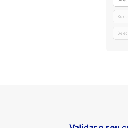
Selec
Selec
Validar o seu 