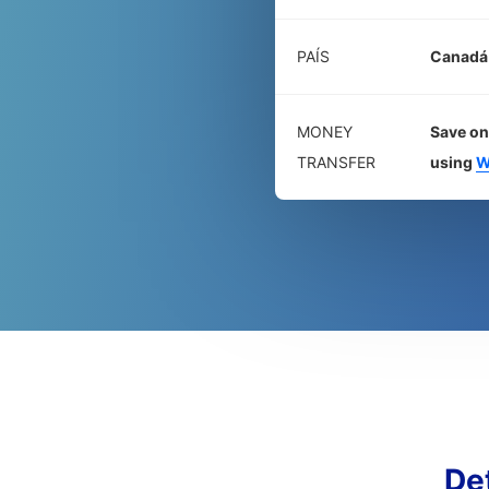
PAÍS
Canadá
MONEY
Save on
TRANSFER
using
W
De