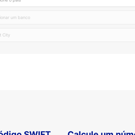
ionar um banco
t City
código SWIFT
Calcule um núm