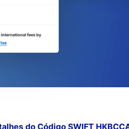
 international fees by
ise
talhes do Código SWIFT HKBCC