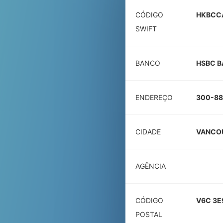
CÓDIGO
HKBCC
SWIFT
BANCO
HSBC B
ENDEREÇO
300-88
CIDADE
VANCO
AGÊNCIA
CÓDIGO
V6C 3E
POSTAL