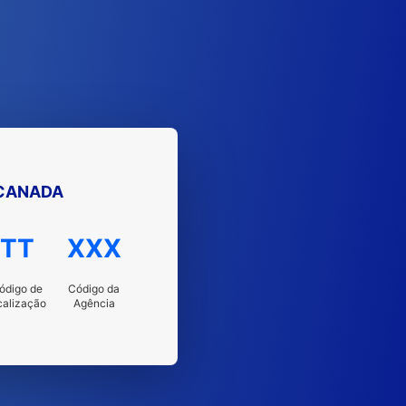
CANADA
TT
XXX
ódigo de
Código da
calização
Agência