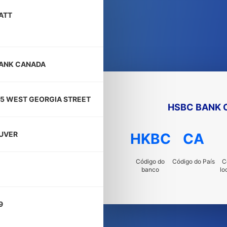
ATT
ANK CANADA
5 WEST GEORGIA STREET
HSBC BANK 
UVER
HKBC
CA
Código do
Código do País
C
banco
lo
9