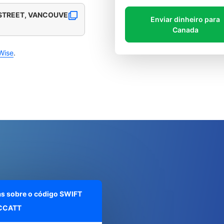
STREET, VANCOUVE
Enviar dinheiro para
Canada
Wise
.
as sobre o código SWIFT
CCATT