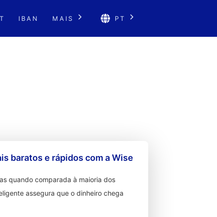
T
IBAN
MAIS
PT
s baratos e rápidos com a Wise
ixas quando comparada à maioria dos
teligente assegura que o dinheiro chega