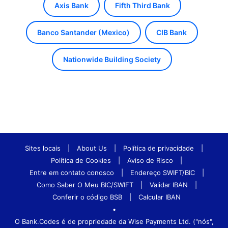
Axis Bank
Fifth Third Bank
Banco Santander (Mexico)
CIB Bank
Nationwide Building Society
Sites locais
|
About Us
|
Política de privacidade
|
Política de Cookies
|
Aviso de Risco
|
Entre em contato conosco
|
Endereço SWIFT/BIC
|
Como Saber O Meu BIC/SWIFT
|
Validar IBAN
|
Conferir o código BSB
|
Calcular IBAN
•
O Bank.Codes é de propriedade da Wise Payments Ltd. ("nós",