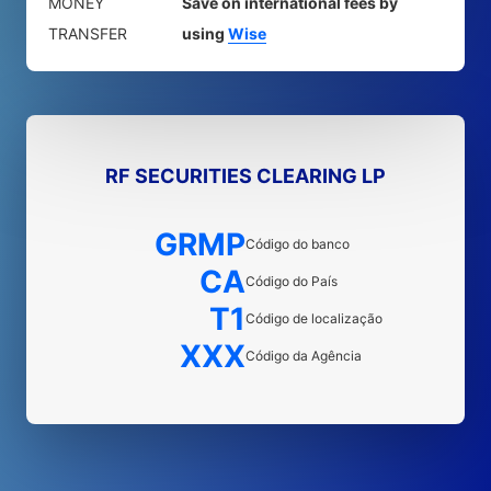
MONEY
Save on international fees by
TRANSFER
using
Wise
RF SECURITIES CLEARING LP
GRMP
Código do banco
CA
Código do País
T1
Código de localização
XXX
Código da Agência