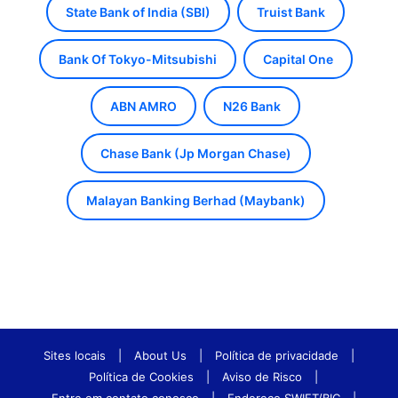
State Bank of India (SBI)
Truist Bank
Bank Of Tokyo-Mitsubishi
Capital One
ABN AMRO
N26 Bank
Chase Bank (Jp Morgan Chase)
Malayan Banking Berhad (Maybank)
Sites locais
|
About Us
|
Política de privacidade
|
Política de Cookies
|
Aviso de Risco
|