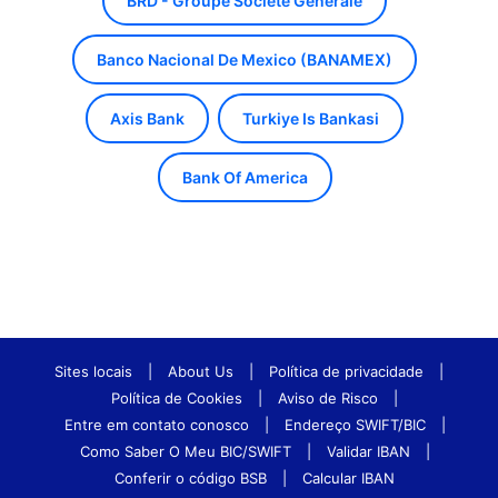
BRD - Groupe Societe Generale
Banco Nacional De Mexico (BANAMEX)
Axis Bank
Turkiye Is Bankasi
Bank Of America
Sites locais
|
About Us
|
Política de privacidade
|
Política de Cookies
|
Aviso de Risco
|
Entre em contato conosco
|
Endereço SWIFT/BIC
|
Como Saber O Meu BIC/SWIFT
|
Validar IBAN
|
Conferir o código BSB
|
Calcular IBAN