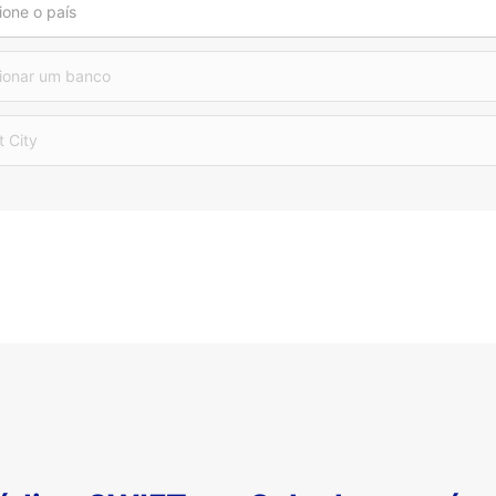
ione o país
ionar um banco
t City