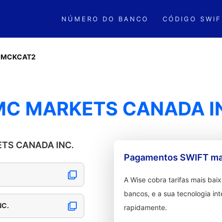
NÚMERO DO BANCO
CÓDIGO SWIF
CMCKCAT2
MC MARKETS CANADA I
ETS CANADA INC.
Pagamentos SWIFT mai
A Wise cobra tarifas mais ba
bancos, e a sua tecnologia in
NC.
rapidamente.