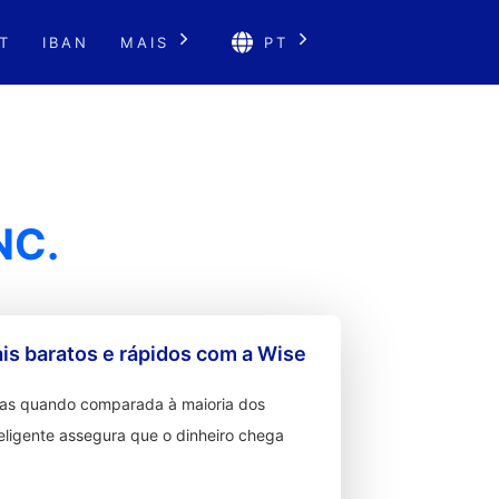
T
IBAN
MAIS
PT
NC.
s baratos e rápidos com a Wise
ixas quando comparada à maioria dos
teligente assegura que o dinheiro chega