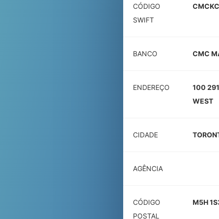
CÓDIGO
CMCKC
SWIFT
BANCO
CMC MA
ENDEREÇO
100 29
WEST
CIDADE
TORON
AGÊNCIA
CÓDIGO
M5H 1S
POSTAL