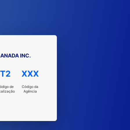
ANADA INC.
T2
XXX
ódigo de
Código da
calização
Agência