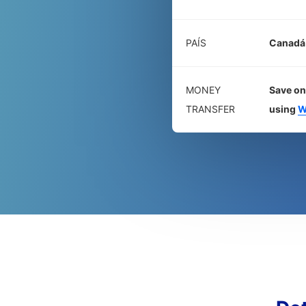
PAÍS
Canadá
MONEY
Save on
TRANSFER
using
W