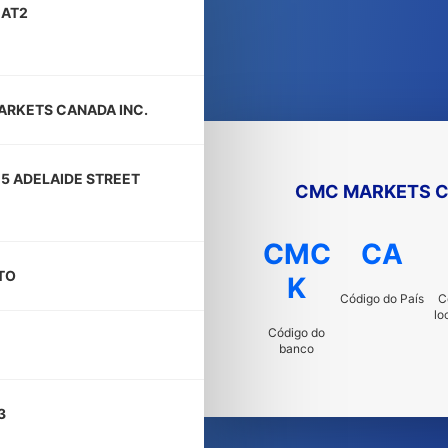
AT2
RKETS CANADA INC.
15 ADELAIDE STREET
CMC MARKETS C
CMC
CA
TO
K
Código do País
C
lo
Código do
banco
3