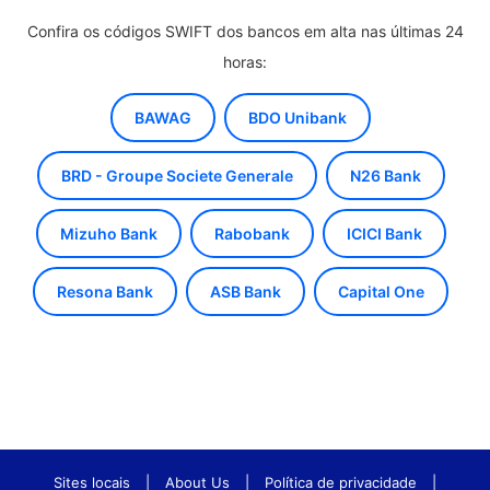
Confira os códigos SWIFT dos bancos em alta nas últimas 24
horas:
BAWAG
BDO Unibank
BRD - Groupe Societe Generale
N26 Bank
Mizuho Bank
Rabobank
ICICI Bank
Resona Bank
ASB Bank
Capital One
Sites locais
|
About Us
|
Política de privacidade
|