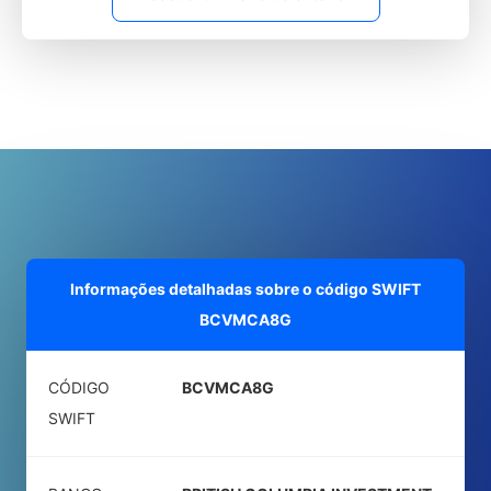
Informações detalhadas sobre o código SWIFT
BCVMCA8G
CÓDIGO
BCVMCA8G
SWIFT