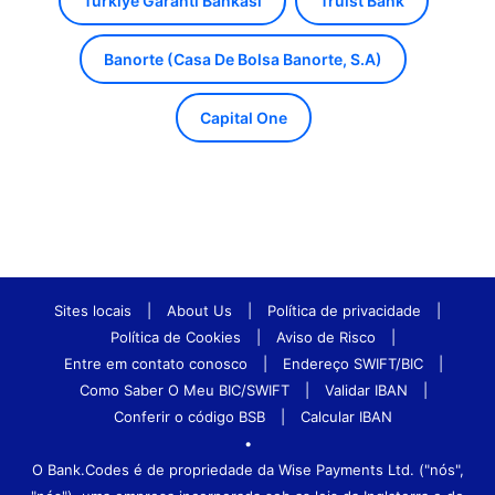
Turkiye Garanti Bankasi
Truist Bank
Banorte (Casa De Bolsa Banorte, S.A)
Capital One
Sites locais
|
About Us
|
Política de privacidade
|
Política de Cookies
|
Aviso de Risco
|
Entre em contato conosco
|
Endereço SWIFT/BIC
|
Como Saber O Meu BIC/SWIFT
|
Validar IBAN
|
Conferir o código BSB
|
Calcular IBAN
•
O Bank.Codes é de propriedade da Wise Payments Ltd. ("nós",