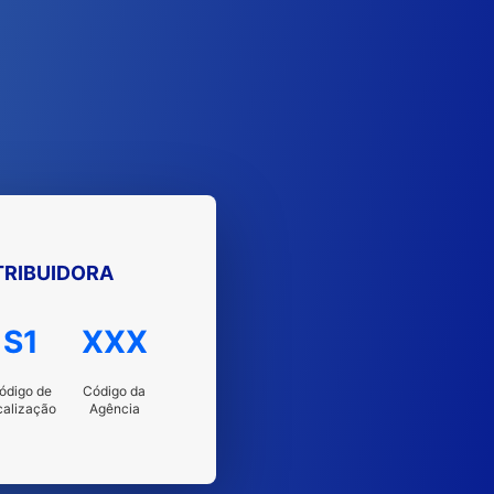
TRIBUIDORA
S1
XXX
ódigo de
Código da
calização
Agência