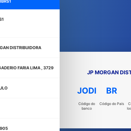
IBRS1
S1
GAN DISTRIBUIDORA
GADERIO FARIA LIMA , 3729
JP MORGAN DIS
ULO
JODI
BR
Código do
Código do País
C
banco
lo
905