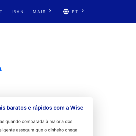
T
IBAN
MAIS
PT
A
s baratos e rápidos com a Wise
ixas quando comparada à maioria dos
teligente assegura que o dinheiro chega