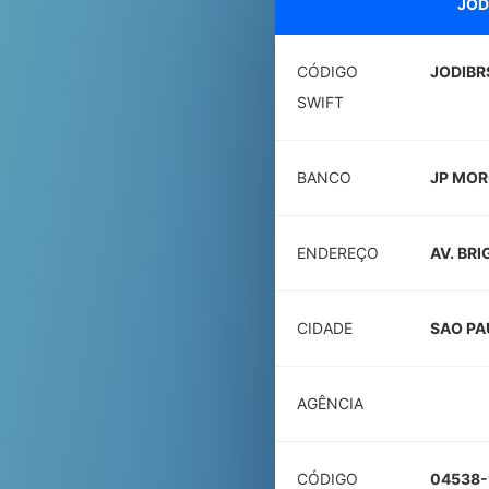
JOD
CÓDIGO
JODIBR
SWIFT
BANCO
JP MOR
ENDEREÇO
AV. BRI
CIDADE
SAO PA
AGÊNCIA
CÓDIGO
04538-