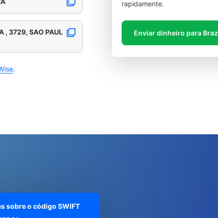
RA
rapidamente.
A , 3729, SAO PAUL
Enviar dinheiro para Braz
Wise
.
as sobre o código SWIFT