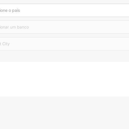
ione o país
ionar um banco
t City