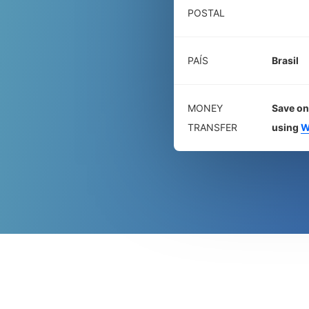
POSTAL
PAÍS
Brasil
MONEY
Save on
TRANSFER
using
W