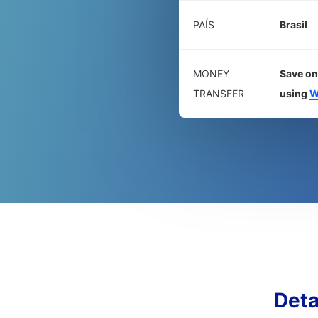
PAÍS
Brasil
MONEY
Save on
TRANSFER
using
W
Det