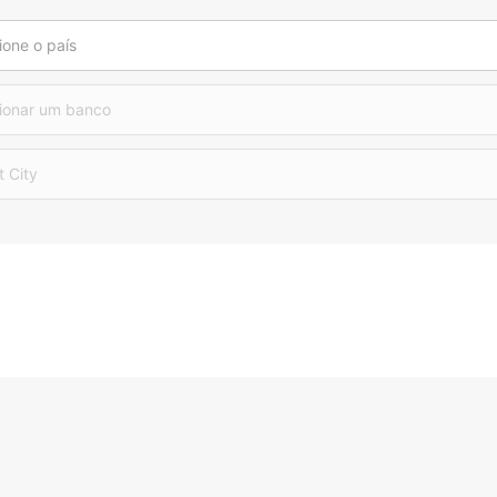
ione o país
ionar um banco
t City