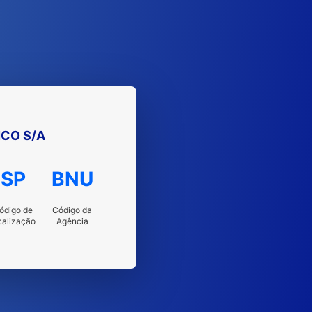
NCO S/A
SP
BNU
ódigo de
Código da
calização
Agência