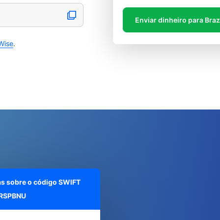
Enviar dinheiro para Braz
Wise
.
as sobre o código SWIFT
RSPBNU