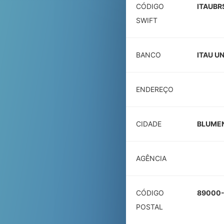
CÓDIGO
ITAUBR
SWIFT
BANCO
ITAU U
ENDEREÇO
CIDADE
BLUME
AGÊNCIA
CÓDIGO
89000
POSTAL