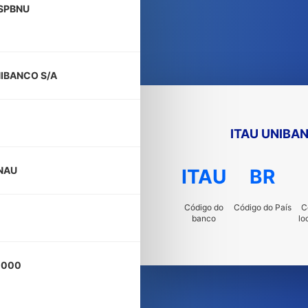
SPBNU
NIBANCO S/A
ITAU UNIBA
NAU
ITAU
BR
Código do
Código do País
C
banco
lo
-000