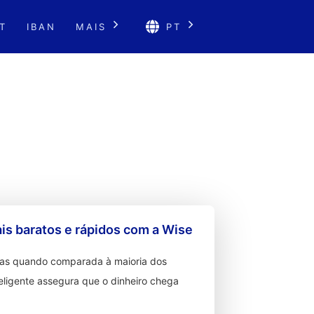
T
IBAN
MAIS
PT
s baratos e rápidos com a Wise
ixas quando comparada à maioria dos
teligente assegura que o dinheiro chega