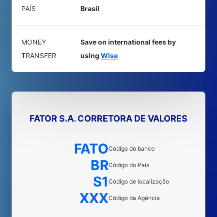
PAÍS
Brasil
MONEY
Save on international fees by
TRANSFER
using
Wise
FATOR S.A. CORRETORA DE VALORES
FATO
Código do banco
BR
Código do País
S1
Código de localização
XXX
Código da Agência