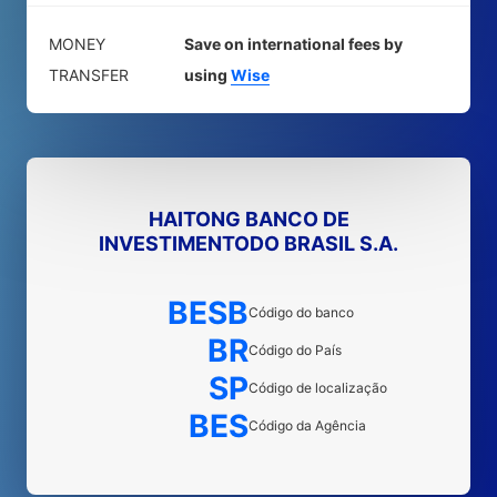
MONEY
Save on international fees by
TRANSFER
using
Wise
HAITONG BANCO DE
INVESTIMENTODO BRASIL S.A.
BESB
Código do banco
BR
Código do País
SP
Código de localização
BES
Código da Agência