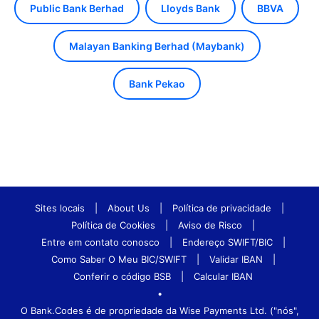
Public Bank Berhad
Lloyds Bank
BBVA
Malayan Banking Berhad (Maybank)
Bank Pekao
Sites locais
|
About Us
|
Política de privacidade
|
Política de Cookies
|
Aviso de Risco
|
Entre em contato conosco
|
Endereço SWIFT/BIC
|
Como Saber O Meu BIC/SWIFT
|
Validar IBAN
|
Conferir o código BSB
|
Calcular IBAN
•
O Bank.Codes é de propriedade da Wise Payments Ltd. ("nós",