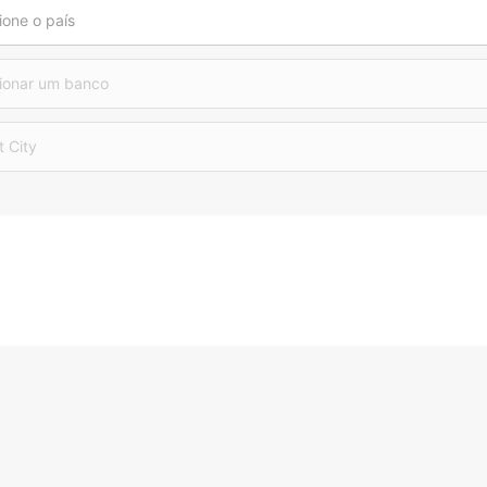
ione o país
ionar um banco
t City