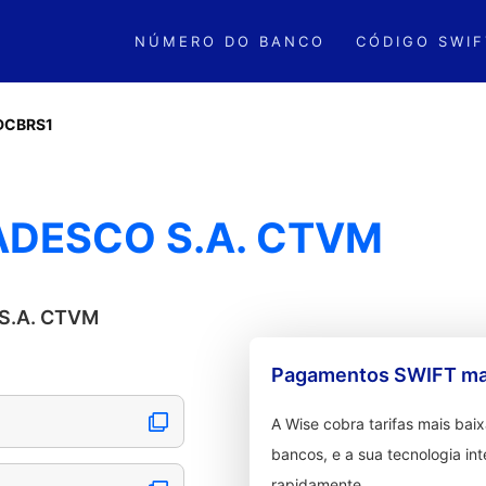
NÚMERO DO BANCO
CÓDIGO SWIF
DCBRS1
ADESCO S.A. CTVM
 S.A. CTVM
Pagamentos SWIFT mai
A Wise cobra tarifas mais ba
bancos, e a sua tecnologia in
rapidamente.