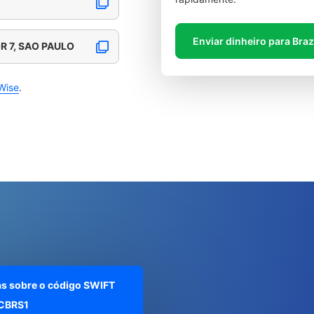
Enviar dinheiro para Braz
OR 7, SAO PAULO
Wise
.
as sobre o código SWIFT
CBRS1