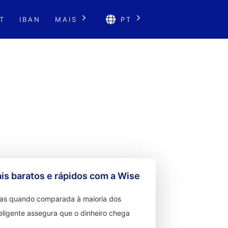
T
IBAN
MAIS
PT
s baratos e rápidos com a Wise
ixas quando comparada à maioria dos
teligente assegura que o dinheiro chega