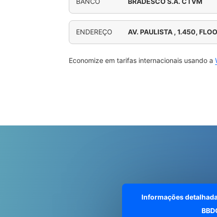
BANCO
BRADESCO S.A. CTVM
ENDEREÇO
AV. PAULISTA , 1.450, FLO
Economize em tarifas internacionais usando a
Informações detalhad
BBD