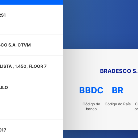
RS1
CO S.A. CTVM
LISTA , 1.450, FLOOR 7
BRADESCO S.
ULO
BBDC
BR
Código do
Código do País
C
banco
lo
917