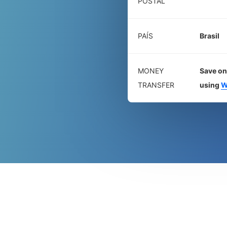
POSTAL
PAÍS
Brasil
MONEY
Save on
TRANSFER
using
W