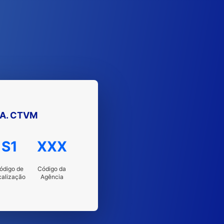
A. CTVM
S1
XXX
ódigo de
Código da
calização
Agência