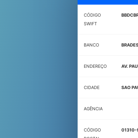
CÓDIGO
BBDCB
SWIFT
BANCO
BRADES
ENDEREÇO
AV. PAU
CIDADE
SAO PA
AGÊNCIA
CÓDIGO
01310-