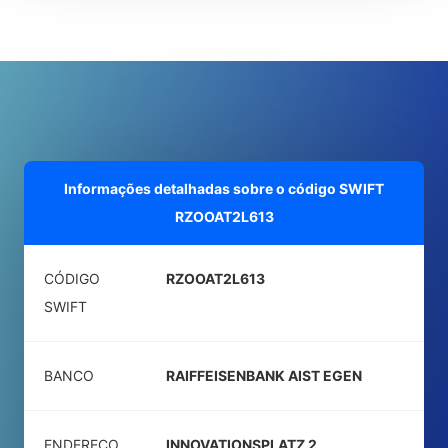
Informações detalhadas sobre o código SWIFT
RZOOAT2L613
CÓDIGO
RZOOAT2L613
SWIFT
BANCO
RAIFFEISENBANK AIST EGEN
ENDEREÇO
INNOVATIONSPLATZ 2