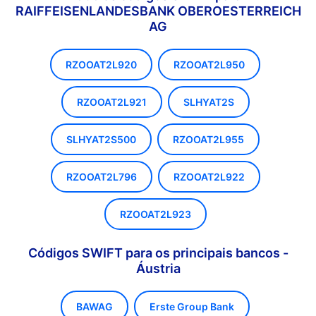
RAIFFEISENLANDESBANK OBEROESTERREICH
AG
RZOOAT2L920
RZOOAT2L950
RZOOAT2L921
SLHYAT2S
SLHYAT2S500
RZOOAT2L955
RZOOAT2L796
RZOOAT2L922
RZOOAT2L923
Códigos SWIFT para os principais bancos -
Áustria
BAWAG
Erste Group Bank