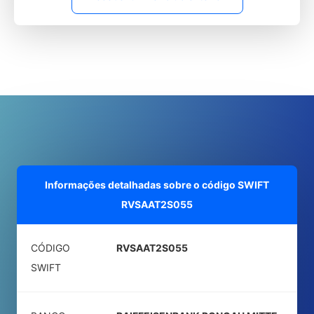
Informações detalhadas sobre o código SWIFT
RVSAAT2S055
CÓDIGO
RVSAAT2S055
SWIFT