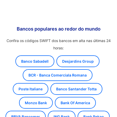
Bancos populares ao redor do mundo
Confira os códigos SWIFT dos bancos em alta nas últimas 24
horas:
Banco Sabadell
Desjardins Group
BCR - Banca Comerciala Romana
Poste Italiane
Banco Santander Totta
Monzo Bank
Bank Of America
BBVA Bancomer
ING Bank
Bank Pekao